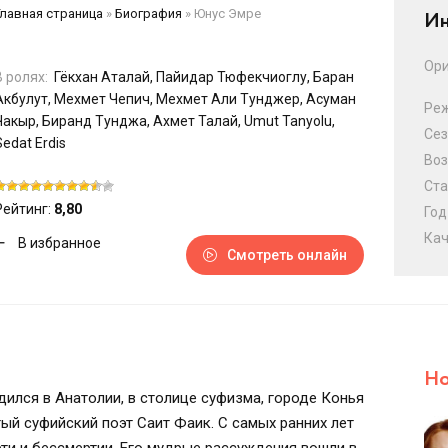
Главная страница
»
Биография
»
Юнус Эмре
Ин
Ори
В ролях:
Гёкхан Аталай, Пайидар Тюфекчиоглу, Баран
Акбулут, Мехмет Чепич, Мехмет Али Тунджер, Асуман
Ре
Чакыр, Биранд Тунджа, Ахмет Талай, Umut Tanyolu,
Сез
Sedat Erdis
Воз
Ста
Рейтинг:
8,80
Год
Кач
В избранное
Смотреть онлайн
Но
ился в Анатолии, в столице суфизма, городе Конья
тый суфийский поэт Саит Фаик. С самых ранних лет