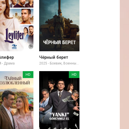
йлифер
Чёрный берет
4 - Драма
2025 - Боевик, Военный, Драма
HD
HD