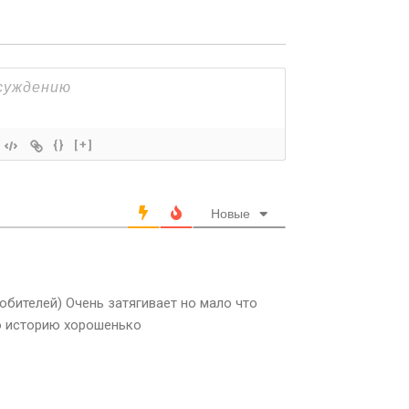
{}
[+]
Новые
юбителей) Очень затягивает но мало что
о историю хорошенько