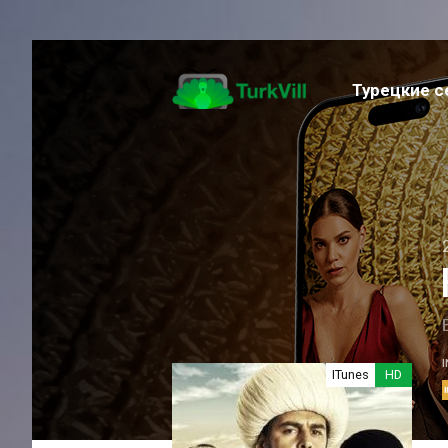
Турецкие 
Музыка
Семейный
Фантастика
Приключение
Спортивный
Фэнтези
Романтика
Триллер
Экшен
ITunes
HD