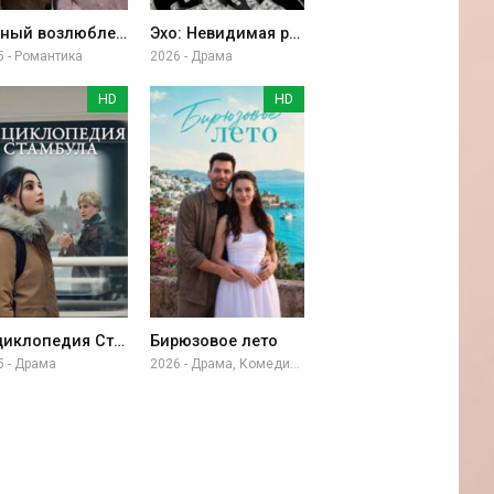
Тайный возлюбленный
Эхо: Невидимая рука
5 - Романтика
2026 - Драма
HD
HD
Энциклопедия Стамбула
Бирюзовое лето
5 - Драма
2026 - Драма, Комедия, Приключение