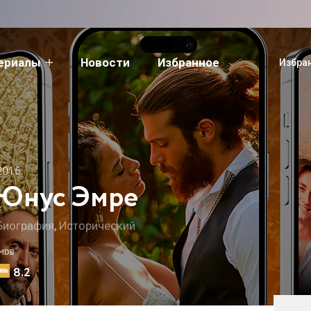
сериалы
Новости
Избранное
Избра
2016
Юнус Эмре
Биография
,
Исторический
IMDB
8.2