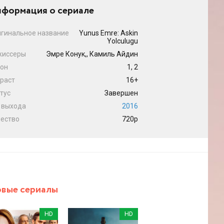
формация о сериале
гинальное название
Yunus Emre: Askin
Yolculugu
жиссеры
Эмре Конук,, Камиль Айдин
он
1, 2
раст
16+
тус
Завершен
 выхода
2016
ество
720p
вые сериалы
HD
HD