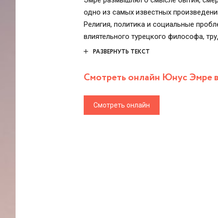
Эмре размышлял о смысле бытия, смер
одно из самых известных произведений
Религия, политика и социальные пробл
влиятельного турецкого философа, тру
культурное и литературное развитие Ту
РАЗВЕРНУТЬ ТЕКСТ
Смотреть онлайн Юнус Эмре вс
Смотреть онлайн