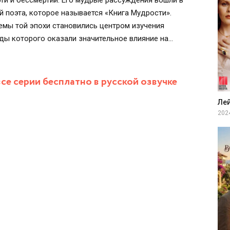
ти и бессмертии. Его мудрые рассуждения вошли в
 поэта, которое называется «Книга Мудрости».
емы той эпохи становились центром изучения
ды которого оказали значительное влияние на
рции.
е серии бесплатно в русской озвучке
Ле
202