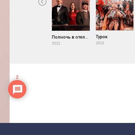
Турок
Полночь в отеле Пера Палас
2023
2022
2