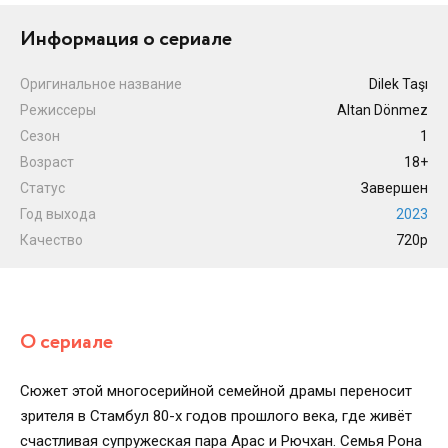
Информация о сериале
Оригинальное название
Dilek Taşı
Режиссеры
Altan Dönmez
Сезон
1
Возраст
18+
Статус
Завершен
Год выхода
2023
Качество
720p
О сериале
Сюжет этой многосерийной семейной драмы переносит
зрителя в Стамбул 80-х годов прошлого века, где живёт
счастливая супружеская пара Арас и Рючхан. Семья Рона