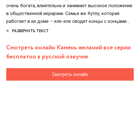
очень богата, влиятельна и занимает высокое положение
в общественной иерархии. Семья же Кутлу, которая
работает в их доме – еле-еле сводит концы с концами.
Дело в том, что жена Мустафы Фиген, обожающая свою
РАЗВЕРНУТЬ ТЕКСТ
дочку Джемре неизлечимо больна. Для того чтобы найти
деньги на лечение супруги, Мустафа совершает
Смотреть онлайн Камень желаний все серии
преступление. Фиген, не дождавшись денег, умирает, а
бесплатно в русской озвучке
Мустафа находится в тюрьме и ожидает смертной казни.
Семейство Рона удочеряет малютку Джемре…
Смотреть онлайн