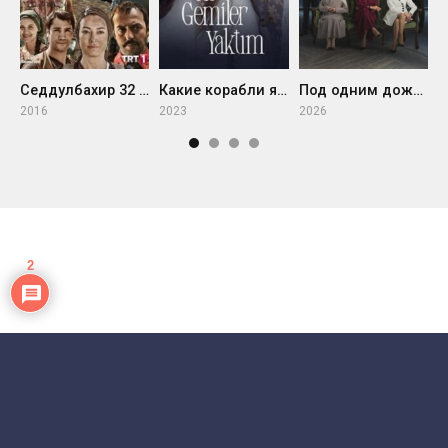
В
Седдулбахир 32 часа
Какие корабли я сжёг
Под одним дождем
2
2016
2023
2026
2