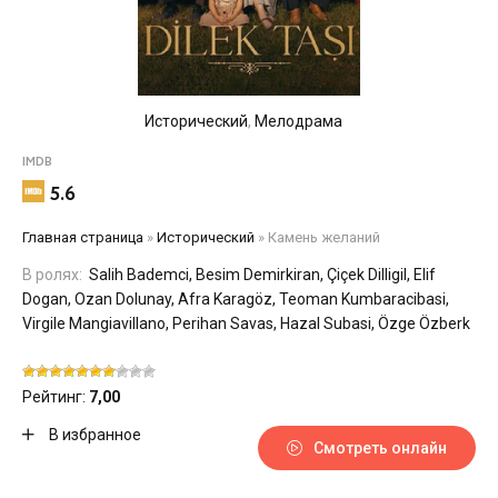
Исторический
,
Мелодрама
IMDB
5.6
Главная страница
»
Исторический
»
Камень желаний
В ролях:
Salih Bademci, Besim Demirkiran, Çiçek Dilligil, Elif
Dogan, Ozan Dolunay, Afra Karagöz, Teoman Kumbaracibasi,
Virgile Mangiavillano, Perihan Savas, Hazal Subasi, Özge Özberk
Рейтинг:
7,00
В избранное
Смотреть онлайн