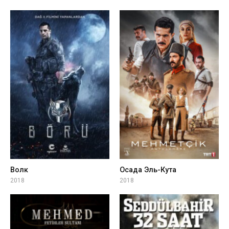
Волк
Осада Эль-Кута
2018
2018