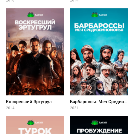
2016
2014
Воскресший Эртугрул
Барбароссы: Меч Средиземноморья
2014
2021