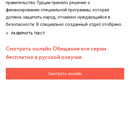
правительство Турции приняло решение о
финансировании специальной программы, которая
должна защитить народ, отчаянно нуждающийся в
безопасности. В специально созданный отдел отобрано
двенадцать мужественных героев, которые должны
РАЗВЕРНУТЬ ТЕКСТ
вычислять лидеров террористических группировок,
ликвидировать их, и тем самым ослабить угрозу влияния
Смотреть онлайн Обещание все серии
международных преступников. Лучшие бойцы страны
бесплатно в русской озвучке
должны выполнить свою миссию во что бы то ни стало.
Смотреть онлайн