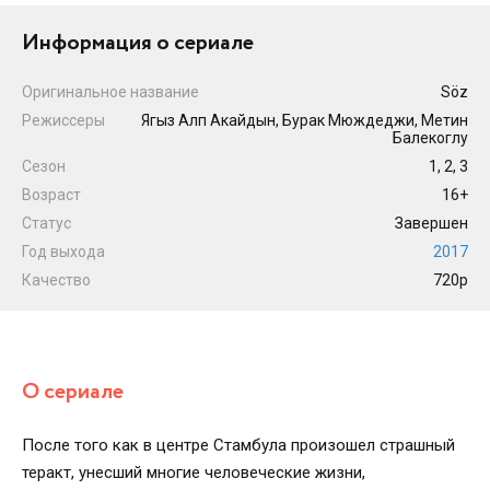
Информация о сериале
Оригинальное название
Söz
Режиссеры
Ягыз Алп Акайдын, Бурак Мюждеджи, Метин
Балекоглу
Сезон
1, 2, 3
Возраст
16+
Статус
Завершен
Год выхода
2017
Качество
720p
О сериале
После того как в центре Стамбула произошел страшный
теракт, унесший многие человеческие жизни,