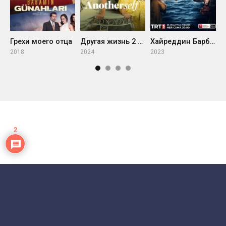
Грехи моего отца
В
Другая жизнь 2 сезон
Хайреддин Барбароса: Указ султана
2018
2
2024
2023
2