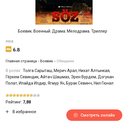
Боевик
,
Военный
,
Драма
,
Мелодрама
,
Триллер
IMDB
6.8
Главная страница
»
Боевик
»
Обещание
В ролях:
Толга Сарыташ, Мерич Арал, Нихат Алтынкая,
Гёркем Севиндик, Айтач Шашмаз, Эрен Вурдем, Догукан
Полат, Илайда Илдир, Ягмур Ун, Бурак Севинч, Нил Гюнал
Рейтинг:
7,88
В избранное
Смотреть онлайн