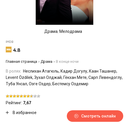
Драма
,
Мелодрама
IMDB
4.8
Главная страница
»
Драма
»
В конце ночи
В ролях:
Неслихан Атагюль, Кадир Догулу, Каан Ташанер,
Levent Özdilek, Зухал Олджай, Гёкхан Мете, Сарп Левендоглу,
Туба Унсал, Озге Оздер, Бестемсу Оздемир
Рейтинг:
7,67
В избранное
Смотреть онлайн