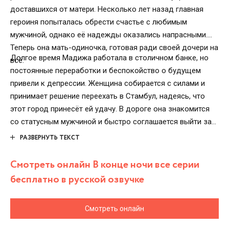
доставшихся от матери. Несколько лет назад главная
героиня попыталась обрести счастье с любимым
мужчиной, однако её надежды оказались напрасными.
Теперь она мать-одиночка, готовая ради своей дочери на
Долгое время Мадижа работала в столичном банке, но
всё.
постоянные переработки и беспокойство о будущем
привели к депрессии. Женщина собирается с силами и
принимает решение переехать в Стамбул, надеясь, что
этот город принесёт ей удачу. В дороге она знакомится
со статусным мужчиной и быстро соглашается выйти за
него замуж. Могла ли она подозревать, что в доме
РАЗВЕРНУТЬ ТЕКСТ
супруга обретёт не долгожданный покой и
умиротворение, а новые испытания и запретную любовь?
Смотреть онлайн В конце ночи все серии
бесплатно в русской озвучке
Смотреть онлайн