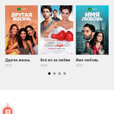
Другая жизнь
Всё из-за любви
Имя любовь
Г
2022
2016
2022
2
2