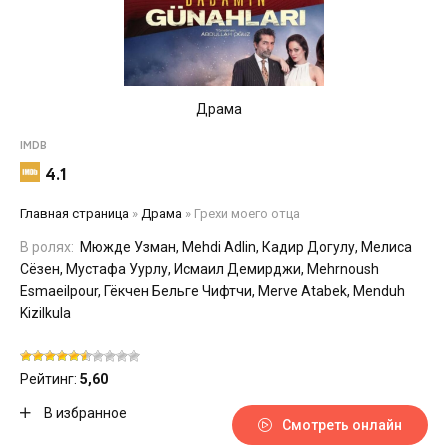
Драма
IMDB
4.1
Главная страница
»
Драма
»
Грехи моего отца
В ролях:
Мюжде Узман, Mehdi Adlin, Кадир Догулу, Мелиса
Сёзен, Мустафа Уурлу, Исмаил Демирджи, Mehrnoush
Esmaeilpour, Гёкчен Бельге Чифтчи, Merve Atabek, Menduh
Kizilkula
Рейтинг:
5,60
В избранное
Смотреть онлайн