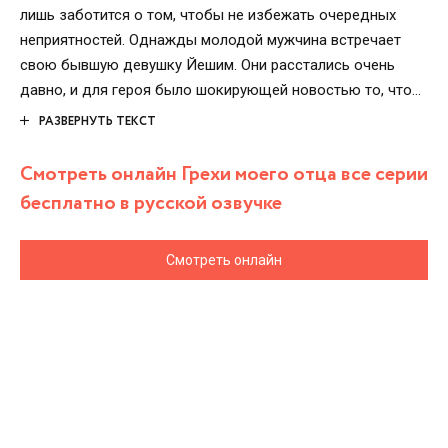
лишь заботится о том, чтобы не избежать очередных
неприятностей. Однажды молодой мужчина встречает
свою бывшую девушку Йешим. Они расстались очень
давно, и для героя было шокирующей новостью то, что
Йешим растит их общую дочку. Казалось бы, жизнь
РАЗВЕРНУТЬ ТЕКСТ
заиграла для героя яркими красками и обрела новый
смысл. Но малышка тяжело больна и находится между
Смотреть онлайн Грехи моего отца все серии
жизнью и смертью. Девочке требуется немедленная
бесплатно в русской озвучке
операция, которую необходимо сделать в ближайшее
время.
Смотреть онлайн