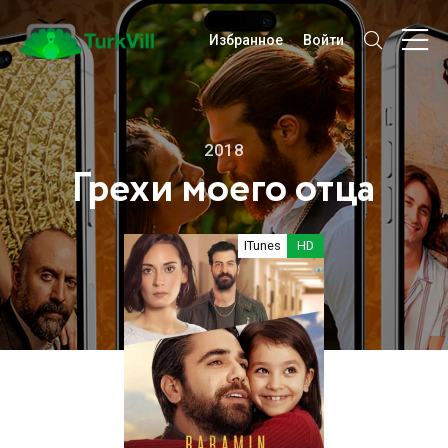
Избранное
Войти
2018
Грехи моего отца
ITunes
HD