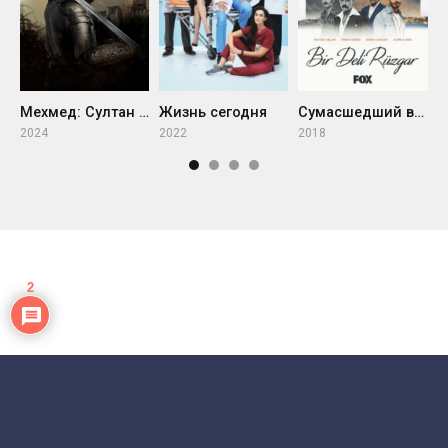
Жизнь сегодня
Т
Мехмед: Султан Завоевателей 2 сезон
Сумасшедший ветер
2022
2
2024
2018
2