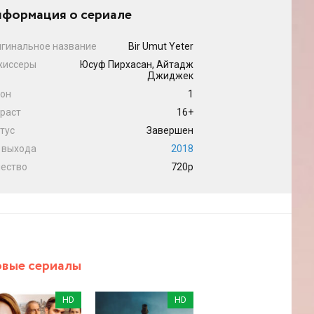
формация о сериале
гинальное название
Bir Umut Yeter
жиссеры
Юсуф Пирхасан, Айтадж
Джиджек
он
1
раст
16+
тус
Завершен
 выхода
2018
ество
720p
вые сериалы
HD
HD