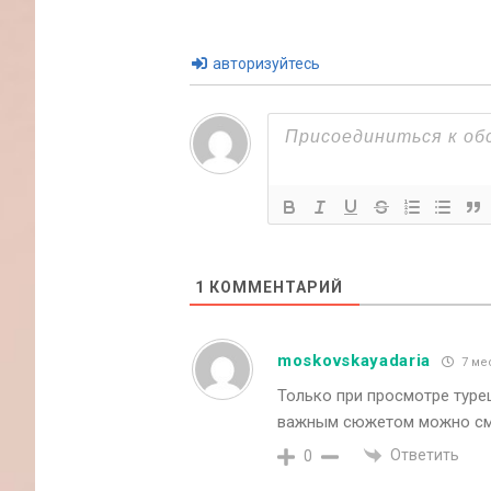
авторизуйтесь
1
КОММЕНТАРИЙ
moskovskayadaria
7 ме
Только при просмотре туре
важным сюжетом можно сме
Ответить
0