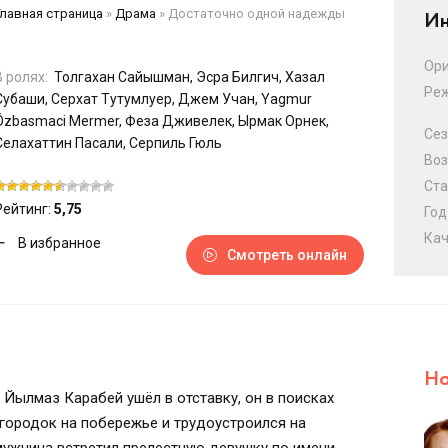
Главная страница
»
Драма
»
Достаточно одной надежды
Ин
Ори
В ролях:
Толгахан Сайышман, Эсра Билгич, Хазал
Ре
Субаши, Серхат Тутумлуер, Джем Учан, Yagmur
Özbasmaci Mermer, Феза Дживелек, Ырмак Орнек,
Сез
Селахаттин Пасали, Серпиль Гюль
Воз
Ста
Рейтинг:
5,75
Год
Кач
В избранное
Смотреть онлайн
Но
Йылмаз Карабей ушёл в отставку, он в поисках
городок на побережье и трудоустроился на