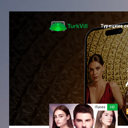
Турецкие 
Музыка
Семейный
Фантастика
Приключение
Спортивный
Фэнтези
Романтика
Триллер
Экшен
ITunes
HD