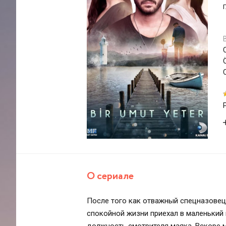
О сериале
После того как отважный спецназовец 
спокойной жизни приехал в маленький 