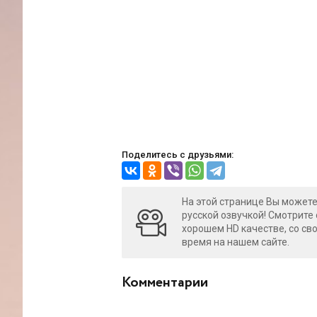
Поделитесь с друзьями:
На этой странице Вы может
русской озвучкой! Смотрите 
хорошем HD качестве, со сво
время на нашем сайте.
Комментарии