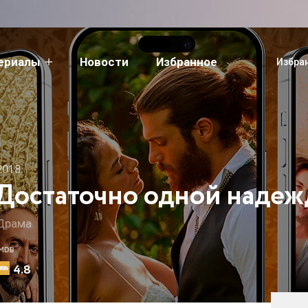
сериалы
Новости
Избранное
Избра
2018
Достаточно одной наде
Драма
IMDB
4.8