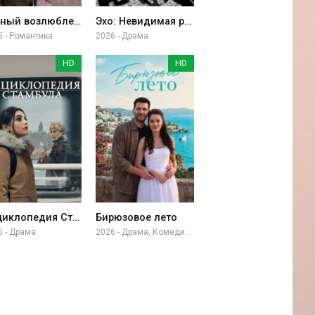
Тайный возлюбленный
Эхо: Невидимая рука
5 - Романтика
2026 - Драма
HD
HD
Энциклопедия Стамбула
Бирюзовое лето
5 - Драма
2026 - Драма, Комедия, Приключение