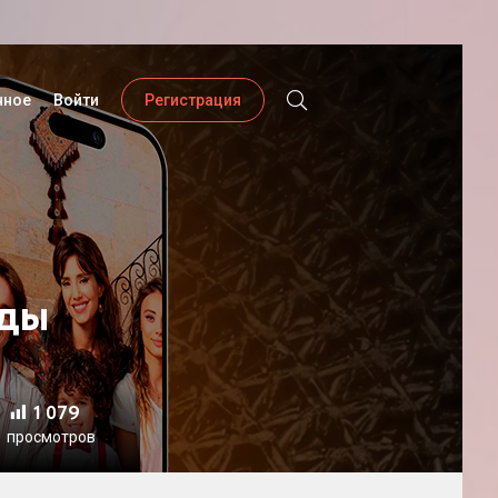
нное
Войти
Регистрация
жды
1 079
просмотров