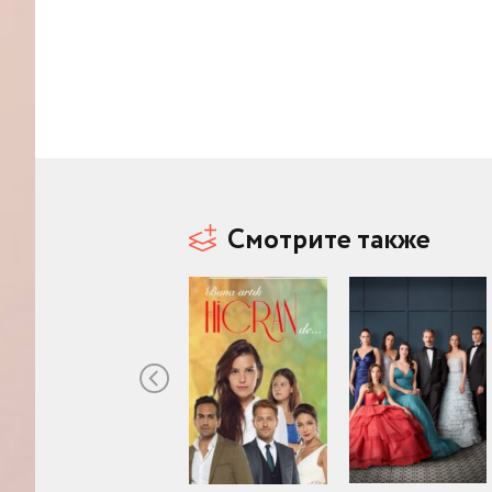
Смотрите также