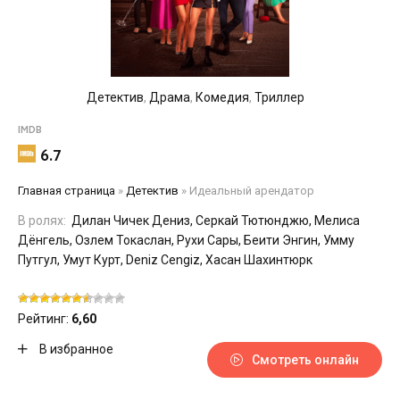
Детектив
,
Драма
,
Комедия
,
Триллер
IMDB
6.7
Главная страница
»
Детектив
»
Идеальный арендатор
В ролях:
Дилан Чичек Дениз, Серкай Тютюнджю, Мелиса
Дёнгель, Озлем Токаслан, Рухи Сары, Беити Энгин, Умму
Путгул, Умут Курт, Deniz Cengiz, Хасан Шахинтюрк
Рейтинг:
6,60
В избранное
Смотреть онлайн