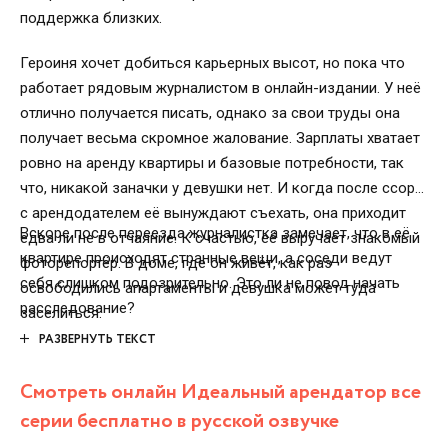
поддержка близких.
Героиня хочет добиться карьерных высот, но пока что
работает рядовым журналистом в онлайн-издании. У неё
отлично получается писать, однако за свои труды она
получает весьма скромное жалование. Зарплаты хватает
ровно на аренду квартиры и базовые потребности, так
что, никакой заначки у девушки нет. И когда после ссоры
с арендодателем её вынуждают съехать, она приходит
Вскоре после переезда журналистка замечает, что в её
едва ли не в отчаяние. К счастью, её выручает знакомый
квартире происходят странные вещи, а соседи ведут
фоторепортёр. В доме, где он живёт, как раз
себя слишком подозрительно. Это ли не повод начать
освободились апартаменты и девушка может туда
расследование?
заселиться.
РАЗВЕРНУТЬ ТЕКСТ
Смотреть онлайн Идеальный арендатор все
серии бесплатно в русской озвучке