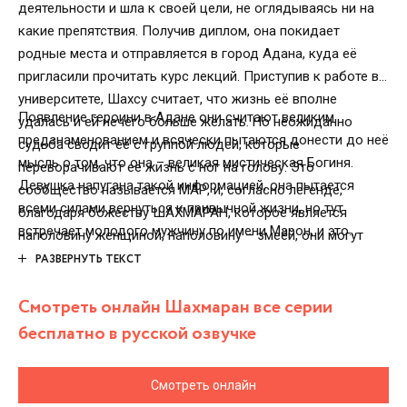
деятельности и шла к своей цели, не оглядываясь ни на
какие препятствия. Получив диплом, она покидает
родные места и отправляется в город Адана, куда её
пригласили прочитать курс лекций. Приступив к работе в
университете, Шахсу считает, что жизнь её вполне
Появление героини в Адане они считают великим
удалась и ей нечего больше желать. Но неожиданно
предзнаменованием и всячески пытаются донести до неё
судьба сводит её с группой людей, которые
мысль о том, что она – великая мистическая Богиня.
переворачивают её жизнь с ног на голову. Это
Девушка напугана такой информацией, она пытается
сообщество называется МАР, и, согласно легенде,
всеми силами вернуться к привычной жизни, но тут
благодаря божеству ШАХМАРАН, которое является
встречает молодого мужчину по имени Марон, и это
наполовину женщиной, наполовину – змеёй, они могут
становится ещё одним крутым поворотом судьбы
излечить людей абсолютно от любой болезни.
РАЗВЕРНУТЬ ТЕКСТ
героини…
Смотреть онлайн Шахмаран все серии
бесплатно в русской озвучке
Смотреть онлайн