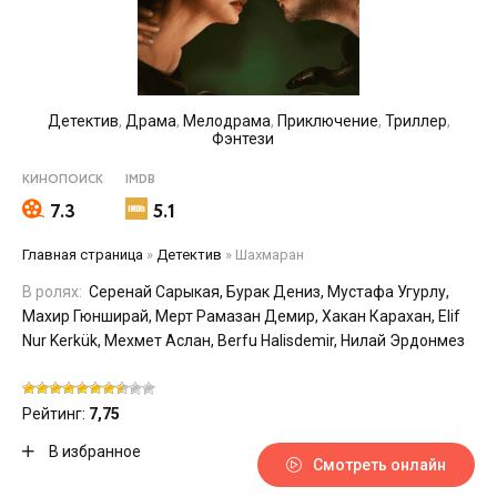
Детектив
,
Драма
,
Мелодрама
,
Приключение
,
Триллер
,
Фэнтези
КИНОПОИСК
IMDB
7.3
5.1
Главная страница
»
Детектив
»
Шахмаран
В ролях:
Серенай Сарыкая, Бурак Дениз, Мустафа Угурлу,
Махир Гюнширай, Мерт Рамазан Демир, Хакан Карахан, Elif
Nur Kerkük, Мехмет Аслан, Berfu Halisdemir, Нилай Эрдонмез
Рейтинг:
7,75
В избранное
Смотреть онлайн