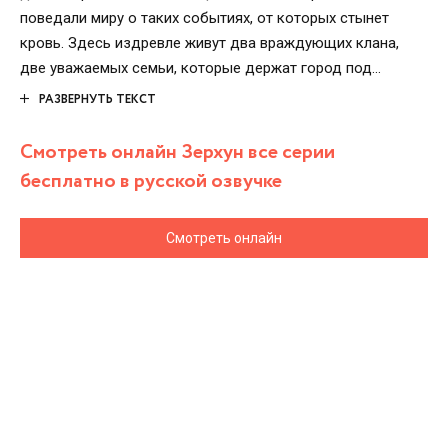
поведали миру о таких событиях, от которых стынет
кровь. Здесь издревле живут два враждующих клана,
две уважаемых семьи, которые держат город под
контролем. Их противостояние – древний закон, который
РАЗВЕРНУТЬ ТЕКСТ
никто не способен ни отредактировать, ни переписать.
Или способен? Наследники врагов встречаются
Смотреть онлайн Зерхун все серии
совершенно случайно. Или не случайно? В Мардине
бесплатно в русской озвучке
возможно всё, а вот случайностей здесь не бывает! Он и
Она, охваченные любовью, готовы положить конец
Смотреть онлайн
многовековой войне своих кланов.