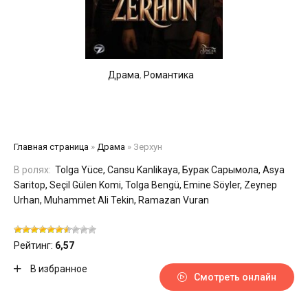
Драма
,
Романтика
Главная страница
»
Драма
»
Зерхун
В ролях:
Tolga Yüce, Cansu Kanlikaya, Бурак Сарымола, Asya
Saritop, Seçil Gülen Komi, Tolga Bengü, Emine Söyler, Zeynep
Urhan, Muhammet Ali Tekin, Ramazan Vuran
Рейтинг:
6,57
В избранное
Смотреть онлайн