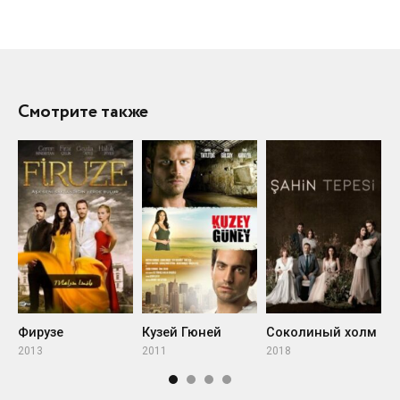
Смотрите также
Фирузе
Кузей Гюней
Соколиный холм
2013
2011
2018
2