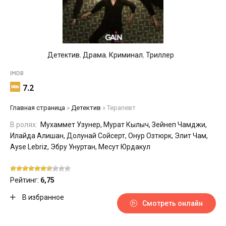
Детектив
,
Драма
,
Криминал
,
Триллер
IMDB
7.2
Главная страница
»
Детектив
»
Терапевт
В ролях:
Мухаммет Узунер, Мурат Кылыч, Зейнеп Чамджи,
Илайда Алишан, Долунай Сойсерт, Онур Озтюрк, Элит Чам,
Ayse Lebriz, Эбру Унуртан, Месут Юрдакул
Рейтинг:
6,75
В избранное
Смотреть онлайн