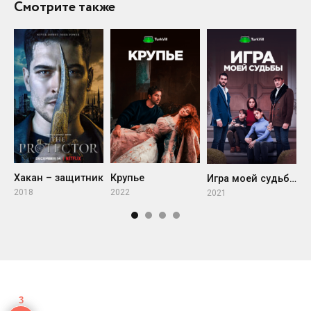
Смотрите также
Хакан – защитник
Крупье
Р
Игра моей судьбы
2018
2022
2
2021
3