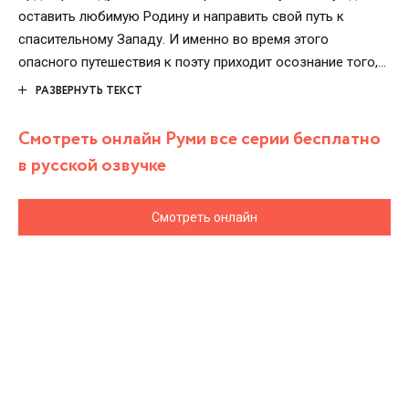
оставить любимую Родину и направить свой путь к
спасительному Западу. И именно во время этого
опасного путешествия к поэту приходит осознание того,
что настоящее благоденствие состоит лишь только в
РАЗВЕРНУТЬ ТЕКСТ
постоянном духовном усовершенствовании. Лишь в этом
случае человек может обрести все блага мира, о которых
Смотреть онлайн Руми все серии бесплатно
грезил. Но сможет ли Руми достичь новых целей?
в русской озвучке
Смотреть онлайн