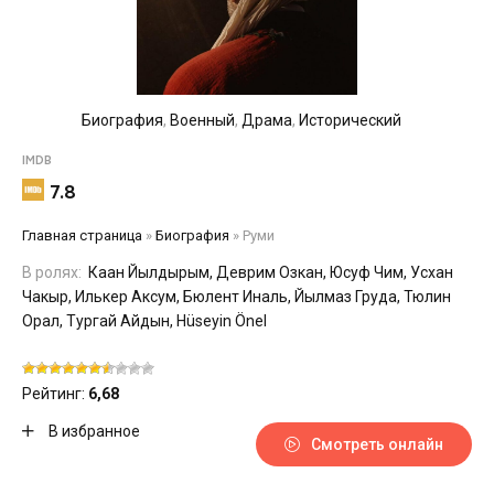
Биография
,
Военный
,
Драма
,
Исторический
IMDB
7.8
Главная страница
»
Биография
»
Руми
В ролях:
Каан Йылдырым, Деврим Озкан, Юсуф Чим, Усхан
Чакыр, Илькер Аксум, Бюлент Иналь, Йылмаз Груда, Тюлин
Орал, Тургай Айдын, Hüseyin Önel
Рейтинг:
6,68
В избранное
Смотреть онлайн