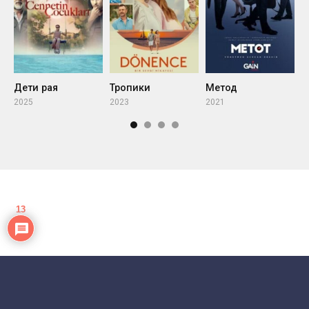
Дети рая
Тропики
Метод
2025
2023
2021
2
13