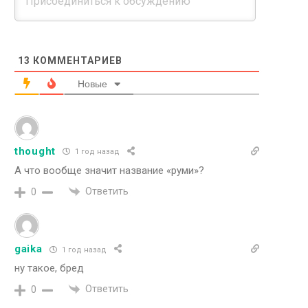
13
КОММЕНТАРИЕВ
Новые
thought
1 год назад
А что вообще значит название «руми»?
Ответить
0
gaika
1 год назад
ну такое, бред
Ответить
0