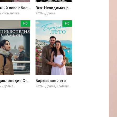
Тайный возлюбленный
Эхо: Невидимая рука
5 - Романтика
2026 - Драма
HD
HD
Энциклопедия Стамбула
Бирюзовое лето
5 - Драма
2026 - Драма, Комедия, Приключение