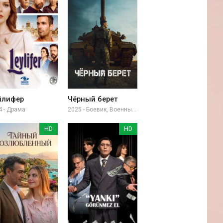
йлифер
Чёрный берет
4 - Драма
2025 - Боевик, Военный, Драма
HD
HD