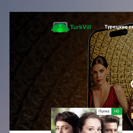
Турецкие 
Музыка
Семейный
Фантастика
Приключение
Спортивный
Фэнтези
Романтика
Триллер
Экшен
ITunes
HD