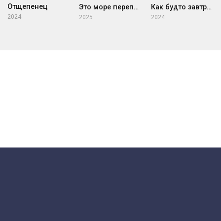
Отщепенец
Это море переполнится
Как будто завтра не наступит
2024
2025
2024