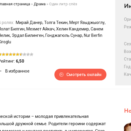
Главная страница
»
Драма
»
Один литр слёз
Ин
Ори
В ролях:
Мирай Данер, Толга Текин, Мерт Языджыоглу,
Ре
Полат Билгин, Мехмет Айкач, Хелин Кандемир, Санем
Челик, Эрдал Билинген, Гонджагюль Сунар, Nur Berfin
Çiroglu
Сез
Воз
Ста
Рейтинг:
6,50
Год
В избранное
Кач
Смотреть онлайн
Но
ческой истории – молодая привлекательная
ольшой дружной семье. Родители героини содержат