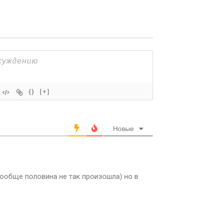
{}
[+]
Новые
вообще половина не так произошла) но в