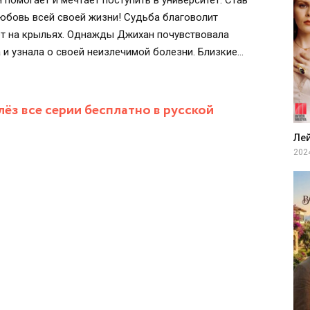
помогает и мечтает поступить в университет. Став
любовь всей своей жизни! Судьба благоволит
ает на крыльях. Однажды Джихан почувствовала
а и узнала о своей неизлечимой болезни. Близкие
чтобы последние дни девушки были радостными и
ёз все серии бесплатно в русской
Ле
202