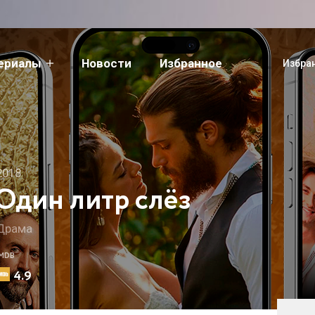
сериалы
Новости
Избранное
Избра
2018
Один литр слёз
Драма
IMDB
4.9