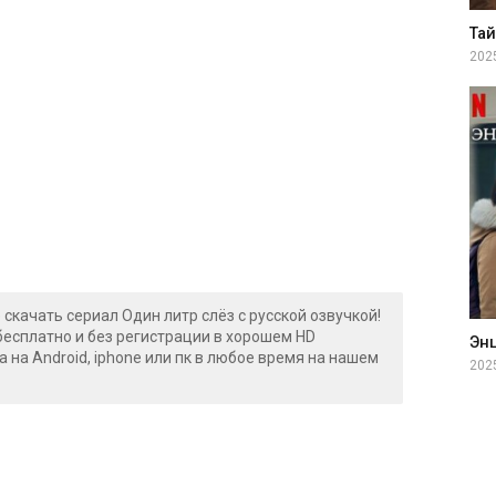
202
скачать сериал Один литр слёз с русской озвучкой!
бесплатно и без регистрации в хорошем HD
а на Android, iphone или пк в любое время на нашем
202