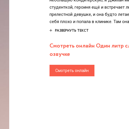
небольшую кондитерскую, и Джихан им 
студенткой, героиня ещё и встречает 
прелестной девушке, и она будто лет
себя плохо и попала в клинике. Там он
готовы пройти через все испытания, 
РАЗВЕРНУТЬ ТЕКСТ
счастливыми.
Смотреть онлайн Один литр сл
озвучке
Смотреть онлайн