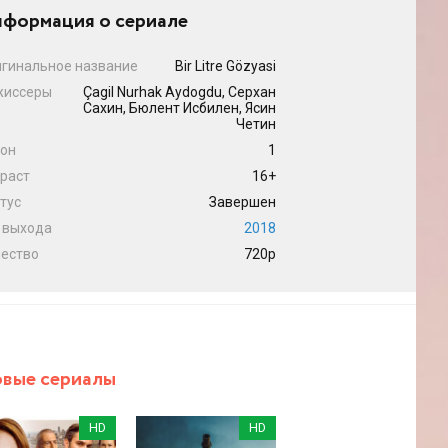
формация о сериале
гинальное название
Bir Litre Gözyasi
жиссеры
Çagil Nurhak Aydogdu, Серхан
Сахин, Бюлент Исбилен, Ясин
Четин
он
1
раст
16+
тус
Завершен
 выхода
2018
ество
720p
вые сериалы
HD
HD