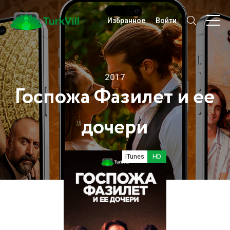
Избранное
Войти
2017
Госпожа Фазилет и ее
дочери
ITunes
HD