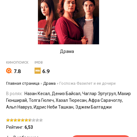
Драма
КИНОПОИСК
IMDB
7.8
6.9
Главная страница
»
Драма
»
Госпожа Фазилет и ее дочери
В ролях:
Назан Кесал, Дениз Байсал, Чаглар Эртугрул, Махир
Гюнширай, Толга Гюлеч, Хазал Тюресан, Афра Сарачоглу,
Альп Навруз, Идрис Неби Ташкан, Эджем Балтаджи
Рейтинг:
6,53