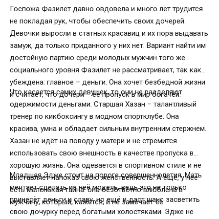
Госпожа Фазилет давно овдовела и много лет трудится
не покладая рук, чтобы обеспечить своих дочерей.
Девочки выросли в статных красавиц и их пора выдавать
замуж, да только приданного у них нет. Вариант найти им
достойную партию среди молодых мужчин того же
социального уровня Фазилет не рассматривает, так как
убеждена: главное – деньги. Она хочет безбедной жизни
Что касается самих девушек, то они не разделяют
и считает, что дочери – её пропуск в мир богачей.
одержимости деньгами. Старшая Хазан – талантливый
тренер по кикбоксингу в модном спортклубе. Она
красива, умна и обладает сильным внутренним стержнем.
Хазан не идёт на поводу у матери и не стремится
использовать свою внешность в качестве пропуска в
хорошую жизнь. Она одевается в спортивном стиле и не
Младшая Эдже стоит на пороге совершеннолетия. Мать
выставляет напоказ свою женственность. А ещё, у нее
мечтает сделать из неё модель, ведь это не только
есть маленькая тайна: она безответно влюблена в
принесёт деньги и славу, но ещё и даст шанс засветить
мужчину, который, кажется, и не замечает её.
свою дочурку перед богатыми холостяками. Эдже не