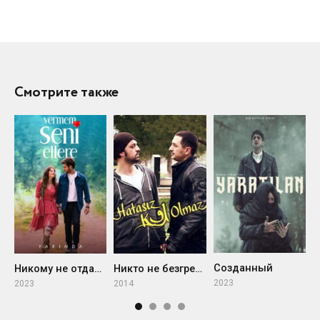
Смотрите также
Созданный
Г
Никому не отдам тебя
Никто не безгрешен
2023
2
2023
2014