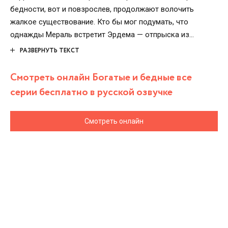
бедности, вот и повзрослев, продолжают волочить
жалкое существование. Кто бы мог подумать, что
однажды Мераль встретит Эрдема — отпрыска из
богатой семьи, которого девушка искренне полюбит.
РАЗВЕРНУТЬ ТЕКСТ
Безусловно, многие начали судачить о том, что героиня
рядом с ним только ради денег, да и родители супруга
Смотреть онлайн Богатые и бедные все
показали истинное лицо, что в итоге привело к ужасным
серии бесплатно в русской озвучке
последствиям для Мераль. Но ее сестра Беррин не
намерена оставлять все так, поэтому будет бороться за
Смотреть онлайн
счастье родного человека…