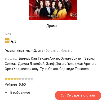
Драма
IMDB
4.3
Главная страница
»
Драма
»
Богатые и бедные
В ролях:
Биннур Кая, Гёкхан Алкан, Осман Сонант, Эврим
Солмаз, Дамла Джолбай, Элиф Доган, Гюльджан Арслан,
Эрен Хаджисалихолу, Туна Орхан, Саджиде Ташанер
Рейтинг:
5,60
В избранное
Смотреть онлайн