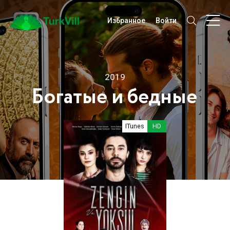
Избранное
Войти
2019
Богатые и бедные
ITunes
HD