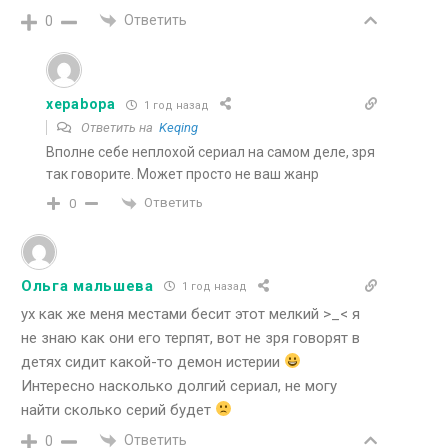
Ответить
0
xepabopa
1 год назад
Ответить на
Keqing
Вполне себе неплохой сериал на самом деле, зря
так говорите. Может просто не ваш жанр
Ответить
0
Ольга мальшева
1 год назад
ух как же меня местами бесит этот мелкий >_< я
не знаю как они его терпят, вот не зря говорят в
детях сидит какой-то демон истерии
Интересно насколько долгий сериал, не могу
найти сколько серий будет
Ответить
0