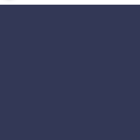
Вконтакте