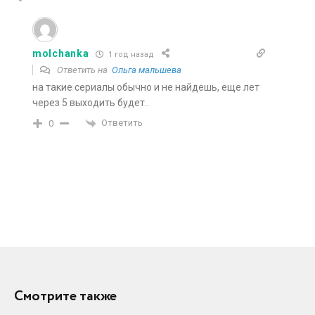
molchanka
1 год назад
Ответить на
Ольга мальшева
на такие сериалы обычно и не найдешь, еще лет
через 5 выходить будет..
Ответить
0
Смотрите также