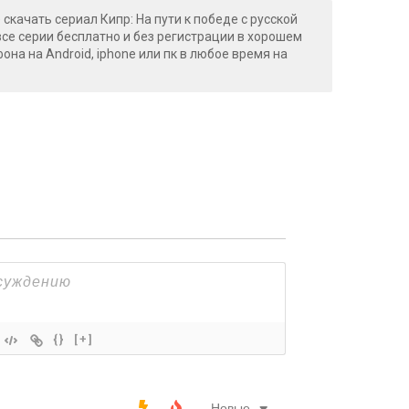
скачать сериал Кипр: На пути к победе с русской
все серии бесплатно и без регистрации в хорошем
фона на Android, iphone или пк в любое время на
{}
[+]
Новые