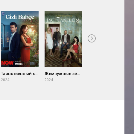
Вдребезги
Таинственный сад
Жемчужные зёрна
2014
2
2024
2024