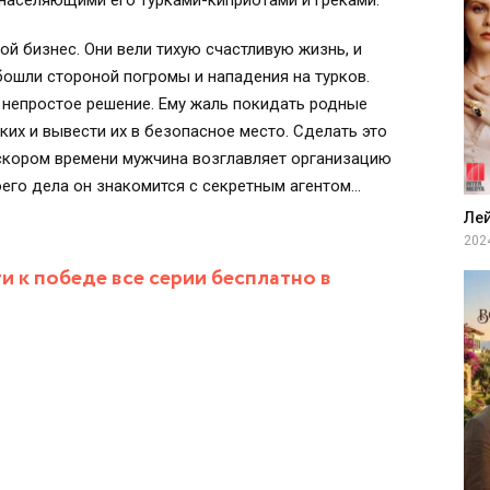
населяющими его турками-киприотами и греками.
й бизнес. Они вели тихую счастливую жизнь, и
обошли стороной погромы и нападения на турков.
 непростое решение. Ему жаль покидать родные
ких и вывести их в безопасное место. Сделать это
В скором времени мужчина возглавляет организацию
оего дела он знакомится с секретным агентом
стров из Турции. Вдвоём мужчины пытаются
Ле
уть мир на свою землю.
202
и к победе все серии бесплатно в