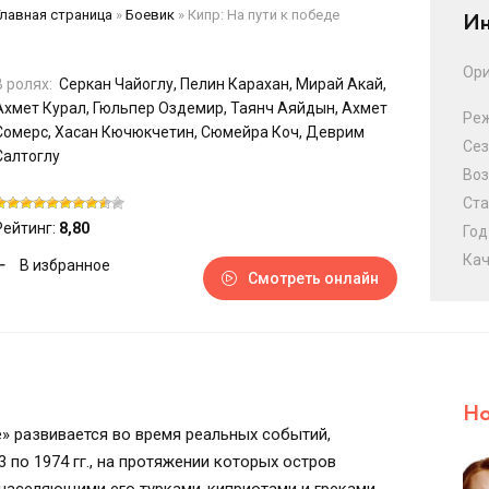
Главная страница
»
Боевик
»
Кипр: На пути к победе
Ин
Ори
В ролях:
Серкан Чайоглу, Пелин Карахан, Мирай Акай,
Ахмет Курал, Гюльпер Оздемир, Таянч Аяйдын, Ахмет
Ре
Сомерс, Хасан Кючюкчетин, Сюмейра Коч, Деврим
Сез
Салтоглу
Воз
Ста
Рейтинг:
8,80
Год
Кач
В избранное
Смотреть онлайн
Но
е» развивается во время реальных событий,
 по 1974 гг., на протяжении которых остров