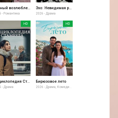
Тайный возлюбленный
Эхо: Невидимая рука
5 - Романтика
2026 - Драма
HD
HD
Энциклопедия Стамбула
Бирюзовое лето
5 - Драма
2026 - Драма, Комедия, Приключение