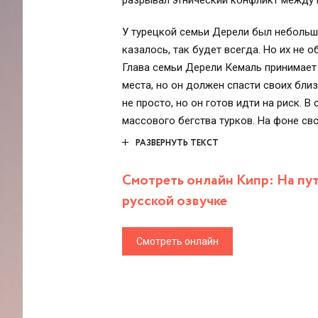
разрывал этнический конфликт между 
У турецкой семьи Дерели был небольшо
казалось, так будет всегда. Но их не 
Глава семьи Дерели Кемаль принимает
места, но он должен спасти своих близ
не просто, но он готов идти на риск. 
массового бегства турков. На фоне св
Анкаралы, который тайно прибыл на о
РАЗВЕРНУТЬ ТЕКСТ
оставить воцарившееся безумие и верн
Смотреть онлайн Кипр: На пут
русской озвучке
Смотреть онлайн