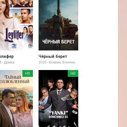
йлифер
Чёрный берет
4 - Драма
2025 - Боевик, Военный, Драма
HD
HD