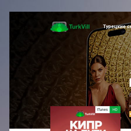
Турецкие 
Музыка
Семейный
Фантастика
Приключение
Спортивный
Фэнтези
Романтика
Триллер
Экшен
ITunes
HD