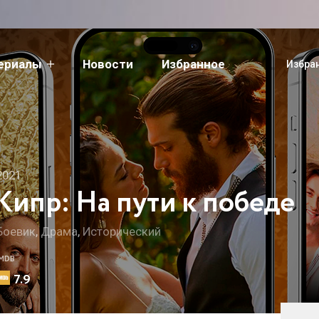
сериалы
Новости
Избранное
Избра
2021
Кипр: На пути к победе
Боевик
,
Драма
,
Исторический
IMDB
7.9