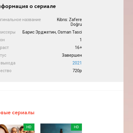
формация о сериале
гинальное название
Kıbrıs: Zafere
Doğru
жиссеры
Барис Эрджетин, Osman Tasci
он
1
раст
16+
тус
Завершен
 выхода
2021
ество
720p
вые сериалы
HD
HD