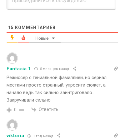
15
КОММЕНТАРИЕВ
Новые
Fantasia 1
5 месяцев назад
Режиссер с гениальной фамиллией, но сериал
местами просто странный, упросити сюжет, а
начало ведь так сильно заинтриговало..
Закручивали сильно
Ответить
0
viktoria
1 год назад