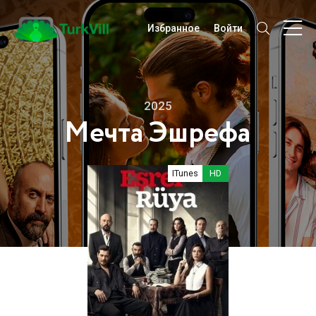
Избранное
Войти
2025
Мечта Эшрефа
ITunes
HD