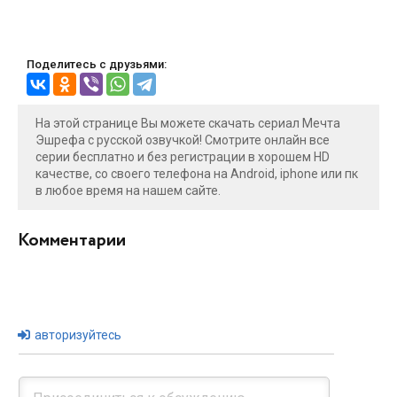
Поделитесь с друзьями:
На этой странице Вы можете скачать сериал Мечта
Эшрефа с русской озвучкой! Смотрите онлайн все
серии бесплатно и без регистрации в хорошем HD
качестве, со своего телефона на Android, iphone или пк
в любое время на нашем сайте.
Комментарии
авторизуйтесь