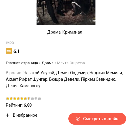
Драма
,
Криминал
IMDB
6.1
Главная страница
»
Драма
»
Мечта Эшрефа
В ролях:
Чагатай Улусой, Демет Оздемир, Неджип Мемили,
Ахмет Рифат Шунгар, Бюшра Девели, Гёркем Севиндик,
Дениз Хамзаоглу
Рейтинг:
6,83
В избранное
Смотреть онлайн