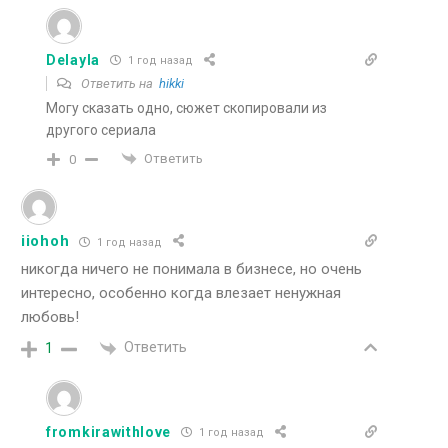
Delayla
1 год назад
Ответить на
hikki
Могу сказать одно, сюжет скопировали из
другого сериала
Ответить
0
iiohoh
1 год назад
никогда ничего не понимала в бизнесе, но очень
интересно, особенно когда влезает ненужная
любовь!
Ответить
1
fromkirawithlove
1 год назад