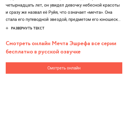
четырнадцать лет, он увидел девочку небесной красоты
и сразу же назвал её Руйя, что означает «мечта». Она
стала его путеводной звездой, предметом его юношеских
грёз и даже страданий. Чтобы разбогатеть, парень встал
РАЗВЕРНУТЬ ТЕКСТ
на криминальную дорожку, и со временем ему удалось
сделать блестящую карьеру. Сейчас он богат, успешен,
Смотреть онлайн Мечта Эшрефа все серии
он босс влиятельной бандитской империи, и у него есть
бесплатно в русской озвучке
всё! Кроме любви! Девушки вьются вокруг главного
героя стаями, но ни одна из этих прелестниц не может
Смотреть онлайн
сравниться с его юношеской мечтой – Руйей – ангелом на
Земле. И вот судьба преподносит Эшрефу сюрприз: он
наконец-то нашёл свою Руйю. Девушку на самом деле
зовут Низан, она всё так же прекрасно, но есть одно
обстоятельство, из-за которого их любовь невозможна.
Девушка его мечты является полицейским
информатором.