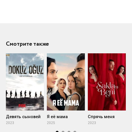
Смотрите также
Девять сыновей
Я её мама
Спрячь меня
2023
2025
2023
2