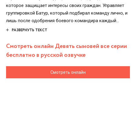
которое защищает интересы своих граждан. Управляет
группировкой Батур, который подбирал команду лично, и
лишь после одобрения боевого командира каждый
профессионал приступил к своей непростой работе.
РАЗВЕРНУТЬ ТЕКСТ
Позади мирная размеренная жизнь, впереди – опасные
миссии по спасению людей. Выполняя задания, воины
Смотреть онлайн Девять сыновей все серии
попадают в разные чрезвычайные ситуации, но всегда
бесплатно в русской озвучке
готовы к подвигу.
Смотреть онлайн