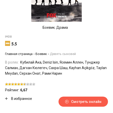
Боевик
,
Драма
IMDB
5.5
Главная страница
»
Боевик
»
Девять сыновей
В ролях:
Кубилай Ака, Deniz Isin, Ясемин Аллен, Тунджер
Салман, Дагхан Кюлегеч, Сахра Шаш, Kayhan Açikgöz, Taylan
Meydan, Серхан Онат, Рами Нарин
Рейтинг:
6,67
В избранное
Смотреть онлайн