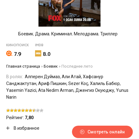
Боевик
,
Драма
,
Криминал
,
Мелодрама
,
Триллер
КИНОПОИСК
IMDB
7.9
8.0
Главная страница
»
Боевик
»
Последнее лето
В ролях:
Алперен Дуймаз, Али Атай, Хафсанур
Санджактутан, Ариф Пишкин, Sezer Koç, Халиль Бабюр,
Yasemin Yazici, Ata Nedim Arman, Дженгиз Окуюджу, Yunus
Narin
Рейтинг:
7,80
В избранное
Смотреть онлайн