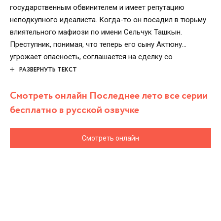
государственным обвинителем и имеет репутацию
неподкупного идеалиста. Когда-то он посадил в тюрьму
влиятельного мафиози по имени Сельчук Ташкын.
Преступник, понимая, что теперь его сыну Актюну
угрожает опасность, соглашается на сделку со
следствием: он рассказывает всё о своей преступной
РАЗВЕРНУТЬ ТЕКСТ
сети в обмен на безопасность юноши, который является
Смотреть онлайн Последнее лето все серии
наследником гангстерского клана и имеет все замашки
отъявленного бандита. Тем менее, Селим соглашается на
бесплатно в русской озвучке
это предложение и собирается привести Актюна в свой
дом. Жена главного героя по имени Джанан
Смотреть онлайн
категорически не согласна с таким решением супруга, а
после угроз, ставших поступать в адрес семьи, она и
вовсе, забрав дочку Ягмур и сына Алтая, переезжает с
ними в родной город на Чёрном море.