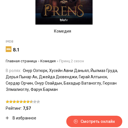
Комедия
IMDB
8.1
Главная страница
»
Комедия
»
Принц 2 сезон
В ролях:
Онур Озтюрк, Хусейн Авни Даньял, Йылмаз Груда,
Дерья Пынар Ак, Джейда Дювенджи, Гирай Алтынок,
Сердар Орчин, Онур Озайдын, Бахадыр Ватаноглу, Гюрхан
Элмалиоглу, Фарук Барман
Рейтинг:
7,57
В избранное
Смотреть онлайн