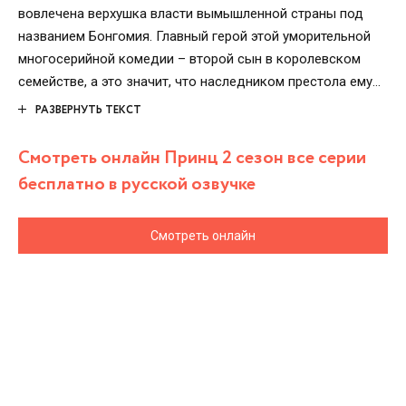
вовлечена верхушка власти вымышленной страны под
названием Бонгомия. Главный герой этой уморительной
многосерийной комедии – второй сын в королевском
семействе, а это значит, что наследником престола ему
быть не суждено. Вся любовь, забота и ласка достаются
РАЗВЕРНУТЬ ТЕКСТ
его старшему брату, а этого изгоя лишили даже имени.
Да, да, королевская чета просто-напросто забыла дать
Смотреть онлайн Принц 2 сезон все серии
имя нелюбимому сыну, и теперь его величают просто
бесплатно в русской озвучке
«Принц». В нелюдимом молодом человеке много
сарказма, но за этим он скрывает свою эмоциональную
Смотреть онлайн
хрупкость человека, которому не повезло с самого
рождения. Судьба распоряжается так, что король-отец и
старший брат погибают, и безымянный Принц восходит
на трон! Какие же нововведения ждут маленькое
королевство?