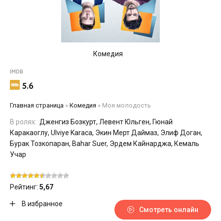
Комедия
IMDB
5.6
Главная страница
»
Комедия
»
Моя молодость
В ролях:
Дженгиз Бозкурт, Левент Юльген, Гюнай
Каракаоглу, Ulviye Karaca, Экин Мерт Даймаз, Элиф Доган,
Бурак Тозкопаран, Bahar Suer, Эрдем Кайнарджа, Кемаль
Учар
Рейтинг:
5,67
В избранное
Смотреть онлайн