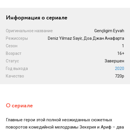
Информация о сериале
Оригинальное название
Gençligim Eyvah
Режиссеры
Deniz Yilmaz Sayir, Доа Джан Анафарта
Сезон
1
Возраст
16+
Статус
Завершен
Год выхода
2020
Качество
720p
О сериале
Главные герои этой полной неожиданных сюжетных
поворотов комедийной мелодрамы Зекерия и Ариф – два