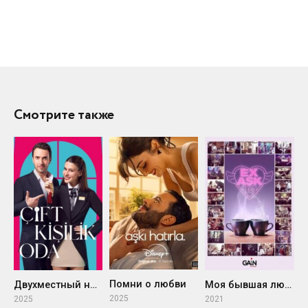
Смотрите также
Помни о любви
О
Двухместный номер
Моя бывшая любовь
2025
2
2025
2021