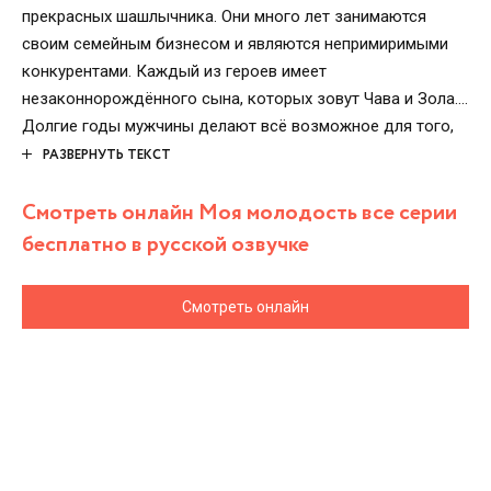
прекрасных шашлычника. Они много лет занимаются
своим семейным бизнесом и являются непримиримыми
конкурентами. Каждый из героев имеет
незаконнорождённого сына, которых зовут Чава и Зола.
Долгие годы мужчины делают всё возможное для того,
чтобы эта скандальная правда не стала достоянием
РАЗВЕРНУТЬ ТЕКСТ
общественности, но у судьбы, как известно, свои планы.
Смотреть онлайн Моя молодость все серии
Прелестная дочка Зекерии по имени Азра совершенно
случайно знакомится с Золой. Молодые люди мгновенно
бесплатно в русской озвучке
влюбляются друг в друга и собираются быть вместе. А
вдруг это будет началом мира между двумя
Смотреть онлайн
непримиримыми семействами?