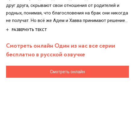
друг друга, скрывают свои отношения от родителей и
родных, понимая, что благословения на брак они никогда
не получат. Но всё же Адем и Хавва принимают решение
создать семью, а родственники с обеих сторон
РАЗВЕРНУТЬ ТЕКСТ
прилагают все усилия для того, чтобы эта пара
рассталась. Будут ли влюблённые вместе? Смогут ли все
Смотреть онлайн Один из нас все серии
смириться с этой ситуацией и заживут ли счастливо?
бесплатно в русской озвучке
Смотреть онлайн