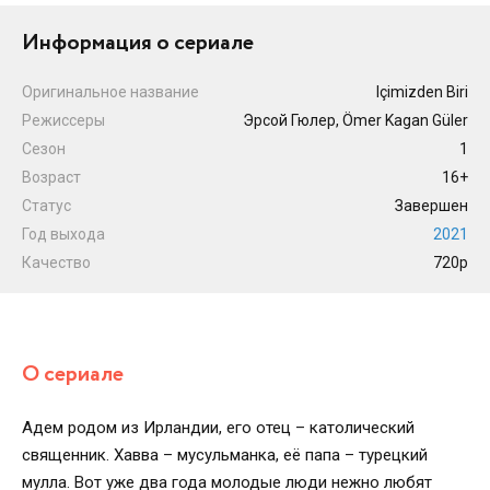
Информация о сериале
Оригинальное название
Içimizden Biri
Режиссеры
Эрсой Гюлер, Ömer Kagan Güler
Сезон
1
Возраст
16+
Статус
Завершен
Год выхода
2021
Качество
720p
О сериале
Адем родом из Ирландии, его отец – католический
священник. Хавва – мусульманка, её папа – турецкий
мулла. Вот уже два года молодые люди нежно любят