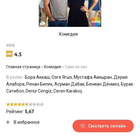
Комедия
IMDB
4.5
Главная страница
»
Комедия
»
Один из нас
В ролях:
Бора Аккаш, Озге Ягыз, Мустафа Авкыран, Дерия
Алабора, Ренан Билек, Асуман Дабак, Бениан Дёнмез, Бурак
Сатибол, Deniz Cengiz, Ceren Karakoç
Рейтинг:
5,67
В избранное
Смотреть онлайн