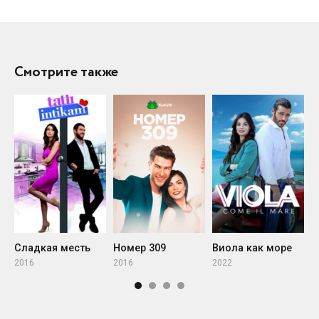
Смотрите также
Сладкая месть
Номер 309
Виола как море
М
2016
2016
2022
2