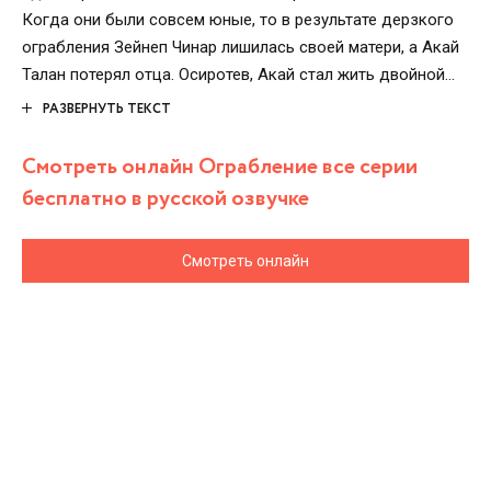
Когда они были совсем юные, то в результате дерзкого
ограбления Зейнеп Чинар лишилась своей матери, а Акай
Талан потерял отца. Осиротев, Акай стал жить двойной
жизнью. Днём он – респектабельный бизнесмен, а ночью
РАЗВЕРНУТЬ ТЕКСТ
– опасный преступник по имени Кара. Зейнеп несколько
лет училась за границей, а потом вернулась на родину. И
Смотреть онлайн Ограбление все серии
вот неожиданно пути молодых людей снова сходятся…
бесплатно в русской озвучке
Смотреть онлайн