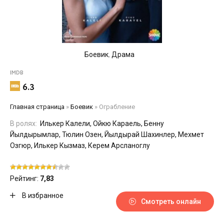
Боевик
,
Драма
IMDB
6.3
Главная страница
»
Боевик
»
Ограбление
В ролях:
Илькер Калели, Ойкю Караель, Бенну
Йылдырымлар, Тюлин Озен, Йылдырай Шахинлер, Мехмет
Озгюр, Илькер Кызмаз, Керем Арсланоглу
Рейтинг:
7,83
В избранное
Смотреть онлайн