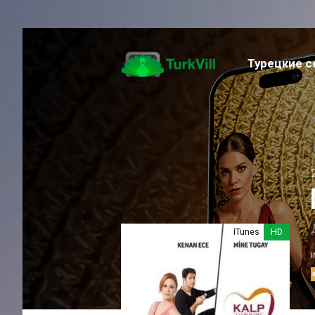
Турецкие 
Музыка
Семейный
Фантастика
Приключение
Спортивный
Фэнтези
Романтика
Триллер
Экшен
ITunes
HD