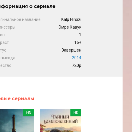
формация о сериале
гинальное название
Kalp Hırsizi
жиссеры
Эмре Кавук
он
1
раст
16+
тус
Завершен
 выхода
2014
ество
720p
вые сериалы
HD
HD