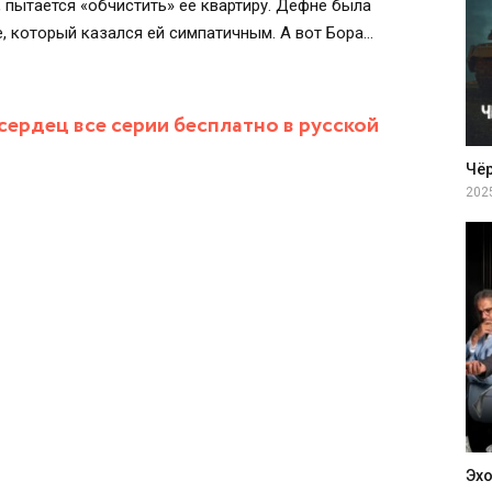
, пытается «обчистить» её квартиру. Дефне была
е, который казался ей симпатичным. А вот Бора
 это его вернувшийся отец, который будет теперь
ердец все серии бесплатно в русской
Чё