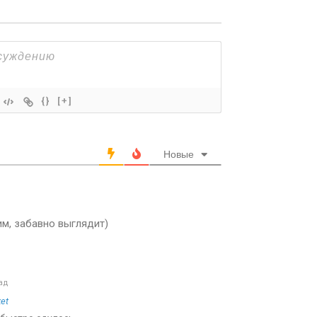
{}
[+]
Новые
м, забавно выглядит)
ад
ket