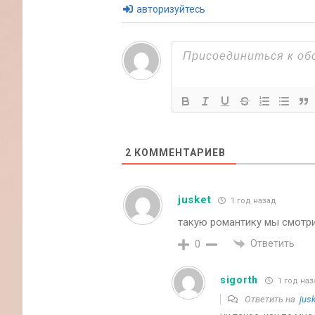
авторизуйтесь
2
КОММЕНТАРИЕВ
jusket
1 год назад
такую романтику мы смотри
Ответить
0
sigorth
1 год наз
Ответить на
jus