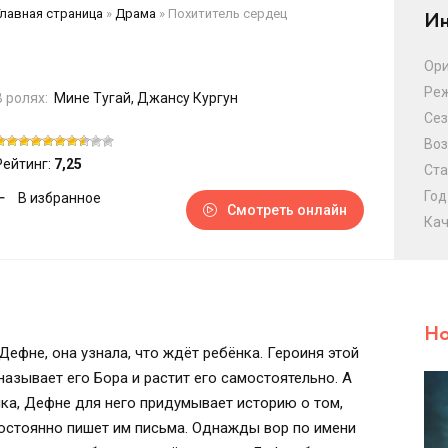
Главная страница
»
Драма
»
Похититель сердец
Ин
Ори
Ре
В ролях:
Мине Тугай, Джансу Кургун
Сез
Воз
Рейтинг:
7,25
Ста
Год
В избранное
Смотреть онлайн
Кач
Но
ефне, она узнала, что ждёт ребёнка. Героиня этой
азывает его Бора и растит его самостоятельно. А
ка, Дефне для него придумывает историю о том,
 постоянно пишет им письма. Однажды вор по имени