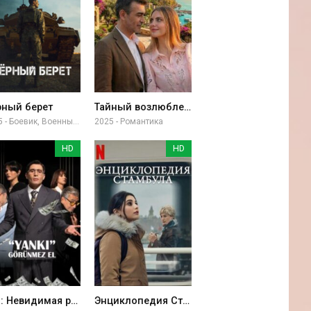
рный берет
Тайный возлюбленный
2025 - Боевик, Военный, Драма
2025 - Романтика
HD
HD
Эхо: Невидимая рука
Энциклопедия Стамбула