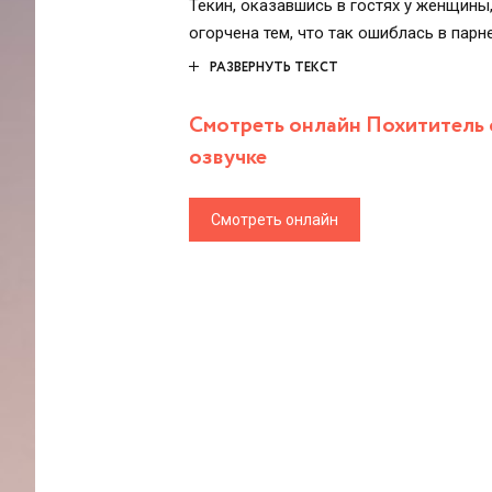
Текин, оказавшись в гостях у женщины
огорчена тем, что так ошиблась в парн
подумал, что самый обычный воришка –
РАЗВЕРНУТЬ ТЕКСТ
жить с ними.
Смотреть онлайн Похититель с
озвучке
Смотреть онлайн