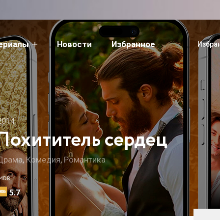
сериалы
Новости
Избранное
Избра
2014
Похититель сердец
Драма
,
Комедия
,
Романтика
IMDB
5.7