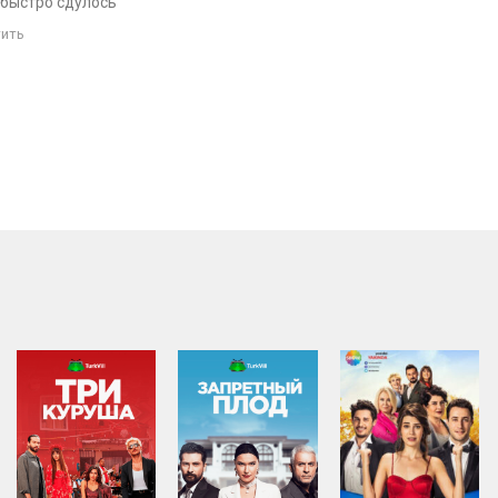
е быстро сдулось
ить