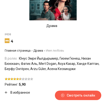
Драма
IMDB
4
Главная страница
»
Драма
»
Имя любовь
В ролях:
Юнус Эмре Йылдырымер, Гизем Гюнеш, Нихан
Бююкаач, Фатих Аль, Mert Dogan, Asya Kasap, Ханде Каптан,
Берфу Онгёрен, Arzu Güler, Асена Кескинджи
Рейтинг:
5,90
В избранное
Смотреть онлайн