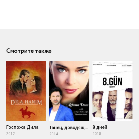
Смотрите также
Госпожа Дила
8 дней
Танец, доводящий до слез
2012
2018
2014
2