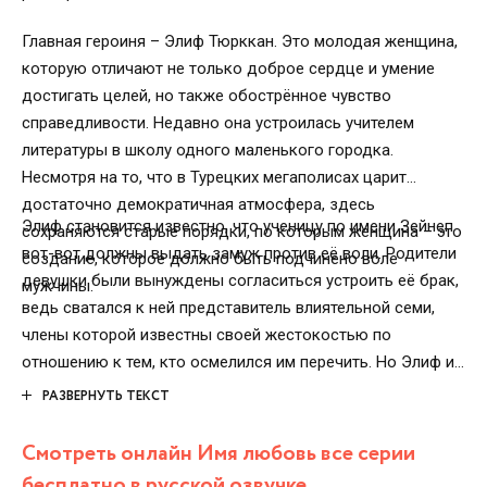
Главная героиня – Элиф Тюрккан. Это молодая женщина,
которую отличают не только доброе сердце и умение
достигать целей, но также обострённое чувство
справедливости. Недавно она устроилась учителем
литературы в школу одного маленького городка.
Несмотря на то, что в Турецких мегаполисах царит
достаточно демократичная атмосфера, здесь
Элиф становится известно, что ученицу по имени Зейнеп
сохраняются старые порядки, по которым женщина – это
вот-вот должны выдать замуж против её воли. Родители
создание, которое должно быть подчинено воле
девушки были вынуждены согласиться устроить её брак,
мужчины.
ведь сватался к ней представитель влиятельной семи,
члены которой известны своей жестокостью по
отношению к тем, кто осмелился им перечить. Но Элиф и
её коллега Эмир готовы рискнуть и бросают вызов
РАЗВЕРНУТЬ ТЕКСТ
преступникам.
Смотреть онлайн Имя любовь все серии
бесплатно в русской озвучке