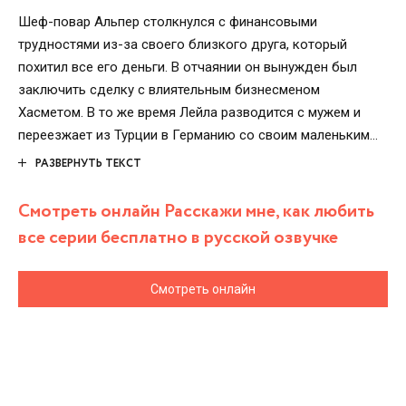
Шеф-повар Альпер столкнулся с финансовыми
трудностями из-за своего близкого друга, который
похитил все его деньги. В отчаянии он вынужден был
заключить сделку с влиятельным бизнесменом
Хасметом. В то же время Лейла разводится с мужем и
переезжает из Турции в Германию со своим маленьким
ребенком, стремясь начать новую жизнь. Хасмет сделал
РАЗВЕРНУТЬ ТЕКСТ
ей предложение, но накануне свадьбы Лейла узнает о
связях жениха с миром преступности и решает убежать.
Смотреть онлайн Расскажи мне, как любить
Она оказывается в автомобиле, за рулём которого был
все серии бесплатно в русской озвучке
Альпер.
Смотреть онлайн