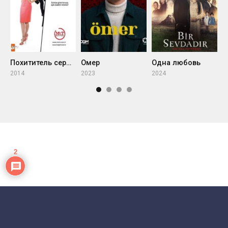
Омер
Одна любовь
К
Похититель сердец
2023
2024
2
2014
2