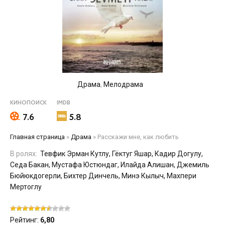
Драма
,
Мелодрама
КИНОПОИСК
IMDB
7.6
5.8
Главная страница
»
Драма
»
Расскажи мне, как любить
В ролях:
Тевфик Эрман Кутлу, Гёктуг Яшар, Кадир Догулу,
Седа Бакан, Мустафа Юстюндаг, Илайда Алишан, Джемиль
Бюйюкдогерли, Бихтер Динчель, Минэ Кылыч, Махпери
Мертоглу
Рейтинг:
6,80