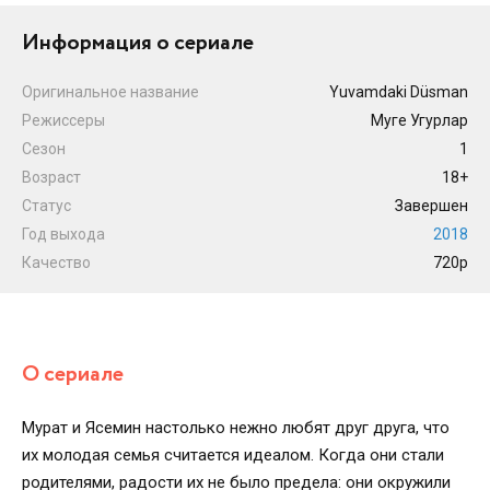
Информация о сериале
Оригинальное название
Yuvamdaki Düsman
Режиссеры
Муге Угурлар
Сезон
1
Возраст
18+
Статус
Завершен
Год выхода
2018
Качество
720p
О сериале
Мурат и Ясемин настолько нежно любят друг друга, что
их молодая семья считается идеалом. Когда они стали
родителями, радости их не было предела: они окружили