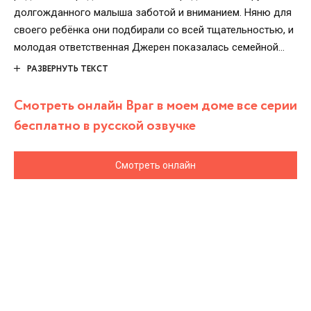
долгожданного малыша заботой и вниманием. Няню для
своего ребёнка они подбирали со всей тщательностью, и
молодая ответственная Джерен показалась семейной
паре вполне подходящей кандидатурой. А вот
РАЗВЕРНУТЬ ТЕКСТ
новоиспечённая няня всегда искала достойного супруга,
и Мурат ей показался вполне перспективным.
Смотреть онлайн Враг в моем доме все серии
Амбициозная девушка твёрдо решила стать хозяйкой
бесплатно в русской озвучке
богатого дома, куда её пригласили всего лишь на работу.
Смотреть онлайн