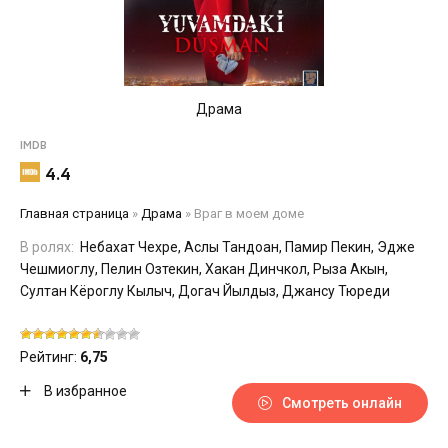
Драма
IMDB
4.4
Главная страница
»
Драма
»
Враг в моем доме
В ролях:
Небахат Чехре, Аслы Тандоан, Памир Пекин, Эдже
Чешмиоглу, Пелин Озтекин, Хакан Динчкол, Рыза Акын,
Султан Кёроглу Кылыч, Догач Йылдыз, Джансу Тюреди
Рейтинг:
6,75
В избранное
Смотреть онлайн