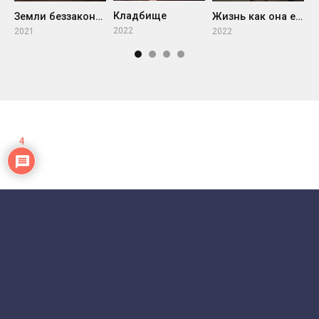
Кладбище
В
Земли беззакония
Жизнь как она есть
2022
2
2021
2022
4