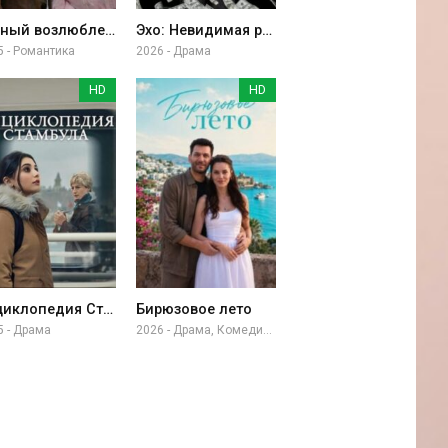
Тайный возлюбленный
Эхо: Невидимая рука
5 - Романтика
2026 - Драма
HD
HD
Энциклопедия Стамбула
Бирюзовое лето
5 - Драма
2026 - Драма, Комедия, Приключение