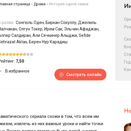
Главная страница
»
Драма
»
История одной семьи
Ин
Ори
В ролях:
Сонгюль Оден, Биркан Сокуллу, Джелиль
Ре
Налчакан, Олгун Токер, Ирем Сак, Эльчин Афаджан,
Алпер Салдиран, Али Сечкинер Алыджи, Sefide
Сез
Sehrazat Aktas, Берен Нур Карадиш
Воз
Ста
Рейтинг:
7,50
Год
Кач
В избранное
Смотреть онлайн
Но
раматического сериала схожи в том, что всем им
изни, извлечь из них важные уроки и найти точки