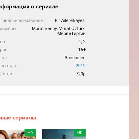
формация о сериале
гинальное название
Bir Aile Hikayesi
жиссеры
Murat Senoy, Murat Öztürk,
Мерве Гиргин
он
1, 2
раст
16+
тус
Завершен
 выхода
2019
ество
720p
вые сериалы
HD
HD