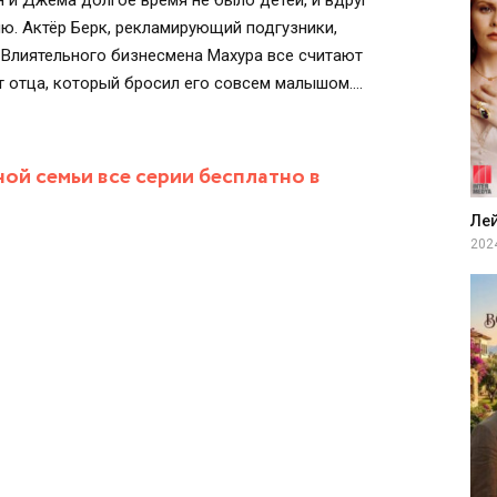
н и Джема долгое время не было детей, и вдруг
ю. Актёр Берк, рекламирующий подгузники,
 Влиятельного бизнесмена Махура все считают
т отца, который бросил его совсем малышом.
етах и вдруг знакомится с обаятельным
фигуры.
ой семьи все серии бесплатно в
Ле
202