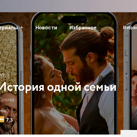
сериалы
Новости
Избранное
Избра
2019
История одной семьи
Драма
IMDB
7.3