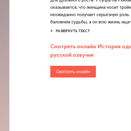
для духовного роста. У супругов Рейха
оказывается, что женщина носит тройн
неожиданно получает серьёзную роль.
баловнем судьбы, а он всю жизнь ище
Пухляшка Бэста всю жизнь сидит на ди
РАЗВЕРНУТЬ ТЕКСТ
кондитером, который в восторге от её 
Смотреть онлайн История одн
русской озвучке
Смотреть онлайн