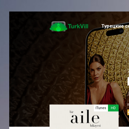
Турецкие 
Музыка
Семейный
Фантастика
Приключение
Спортивный
Фэнтези
Романтика
Триллер
Экшен
ITunes
HD