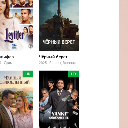
йлифер
Чёрный берет
4 - Драма
2025 - Боевик, Военный, Драма
HD
HD