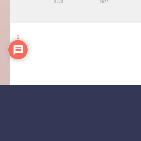
2020
2022
1