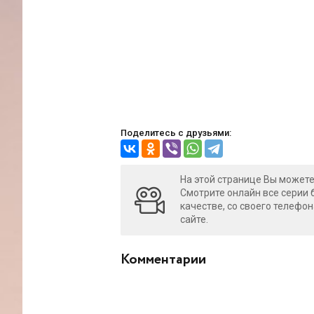
Поделитесь с друзьями:
На этой странице Вы можете
Смотрите онлайн все серии 
качестве, со своего телефон
сайте.
Комментарии