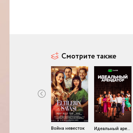
Смотрите также
Война невесток
Идеальный арендатор