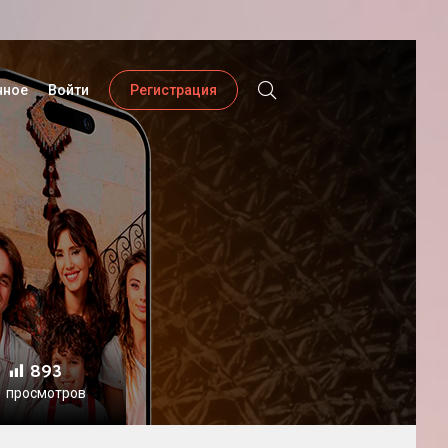
нное
Войти
Регистрация
893
просмотров