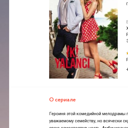
О сериале
Героиня этой комедийной мелодрамы п
уважаемому семейству, но всячески ск