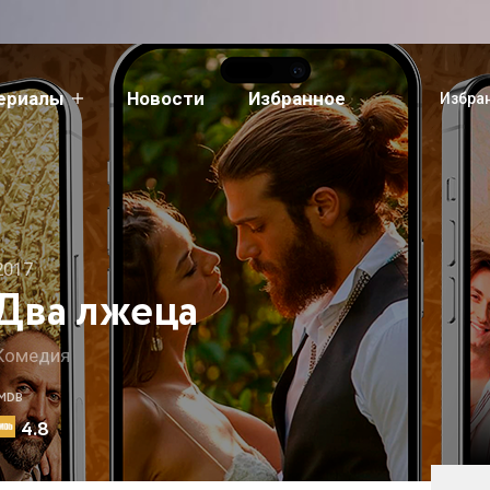
сериалы
Новости
Избранное
Избра
2017
Два лжеца
Комедия
IMDB
4.8