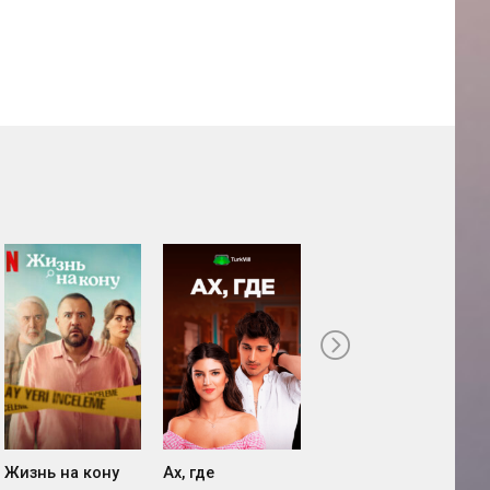
Жизнь на кону
Ах, где
Красивее тебя