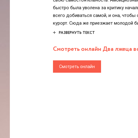
свою самостоятельность. Амбициозная
быстро была уволена за критику нача
всего добиваться самой, и она, чтобы
курорт. Сюда же приезжает молодой б
душевные раны, связанные с предател
РАЗВЕРНУТЬ ТЕКСТ
Смотреть онлайн Два лжеца вс
Смотреть онлайн