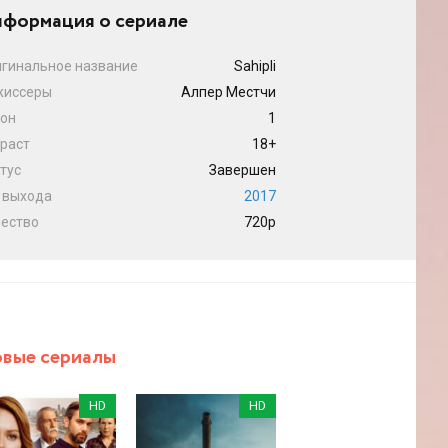
формация о сериале
гинальное название
Sahipli
жиссеры
Алпер Местчи
он
1
раст
18+
тус
Завершен
 выхода
2017
ество
720p
вые сериалы
HD
HD