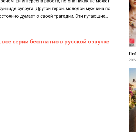
рачом. Ей интересна работа, но она никак не может
уициде супруга. Другой герой, молодой мужчина по
остоянно думает о своей трагедии. Эти пугающие
торые хотят расследовать тревожную ситуацию,
все серии бесплатно в русской озвучке
Ле
202