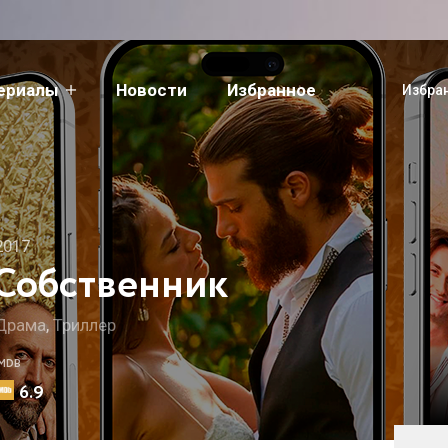
сериалы
Новости
Избранное
Избра
2017
Собственник
Драма
,
Триллер
IMDB
6.9