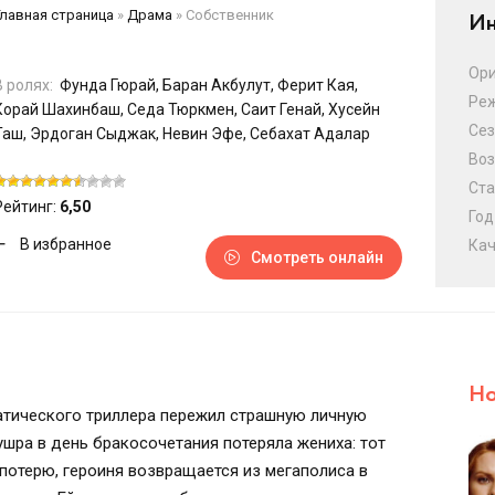
Главная страница
»
Драма
»
Собственник
Ин
Ори
В ролях:
Фунда Гюрай, Баран Акбулут, Ферит Кая,
Ре
Корай Шахинбаш, Седа Тюркмен, Саит Генай, Хусейн
Сез
Таш, Эрдоган Сыджак, Невин Эфе, Себахат Адалар
Воз
Ста
Рейтинг:
6,50
Год
В избранное
Кач
Смотреть онлайн
Но
атического триллера пережил страшную личную
шра в день бракосочетания потеряла жениха: тот
потерю, героиня возвращается из мегаполиса в