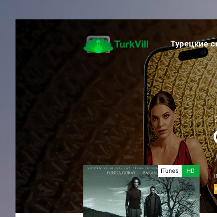
Турецкие 
Музыка
Семейный
Фантастика
Приключение
Спортивный
Фэнтези
Романтика
Триллер
Экшен
ITunes
HD