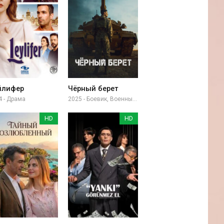
йлифер
Чёрный берет
4 - Драма
2025 - Боевик, Военный, Драма
HD
HD