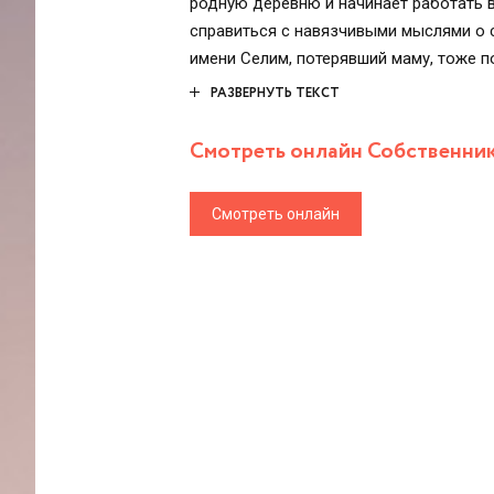
родную деревню и начинает работать в
справиться с навязчивыми мыслями о с
имени Селим, потерявший маму, тоже п
странности сводят Бушру и Селима, ко
РАЗВЕРНУТЬ ТЕКСТ
происходящую в их деревне.
Смотреть онлайн Собственник 
Смотреть онлайн