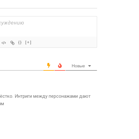
{}
[+]
Новые
жёстко. Интриги между персонажами дают
ям