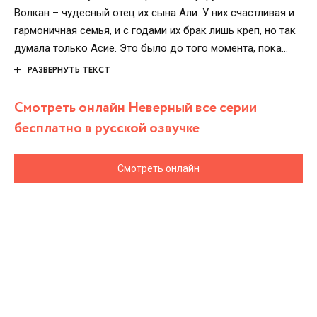
Волкан – чудесный отец их сына Али. У них счастливая и
гармоничная семья, и с годами их брак лишь креп, но так
думала только Асие. Это было до того момента, пока
главная героиня не увидела на одежде мужа белый
РАЗВЕРНУТЬ ТЕКСТ
волос. Асие анализирует поступки мужа и отыскивает
совершенно новые следы измены. В итоге она
Смотреть онлайн Неверный все серии
разочаровывается в браке, но увы, не всё так просто.
бесплатно в русской озвучке
Смотреть онлайн