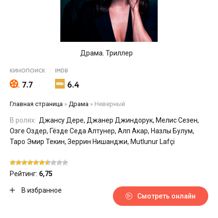
Драма
,
Триллер
КИНОПОИСК
IMDB
7.7
6.4
Главная страница
»
Драма
»
Неверный
В ролях:
Джансу Дере, Джанер Джиндорук, Мелис Сезен,
Озге Оздер, Гёзде Седа Алтунер, Алп Акар, Назлы Булум,
Таро Эмир Текин, Зеррин Нишанджи, Mutlunur Lafçi
Рейтинг:
6,75
В избранное
Смотреть онлайн