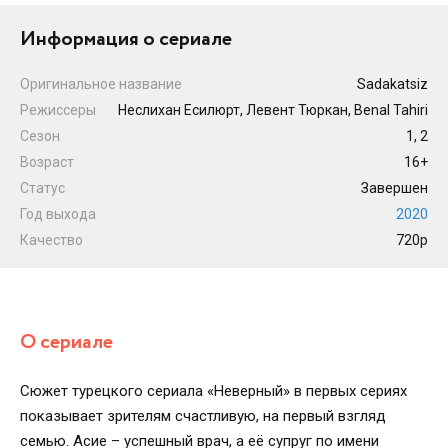
Информация о сериале
Оригинальное название
Sadakatsiz
Режиссеры
Неслихан Есилюрт, Левент Тюркан, Benal Tahiri
Сезон
1, 2
Возраст
16+
Статус
Завершен
Год выхода
2020
Качество
720p
О сериале
Сюжет турецкого сериала «Неверный» в первых сериях
показывает зрителям счастливую, на первый взгляд
семью. Асие – успешный врач, а её супруг по имени