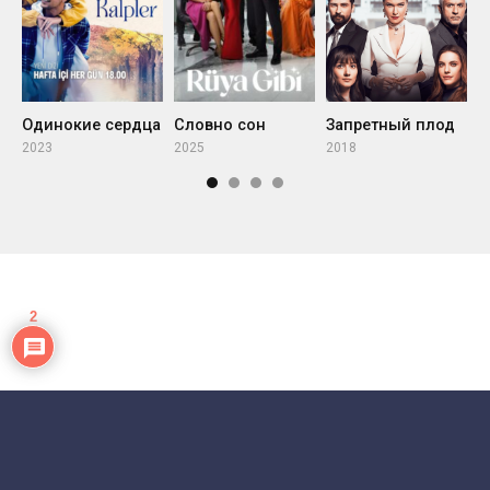
Одинокие сердца
Словно сон
Запретный плод
Х
2023
2025
2018
2
2