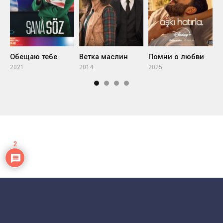
Обещаю тебе
Ветка маслин
Помни о любви
С
2021
2014
2025
2
2