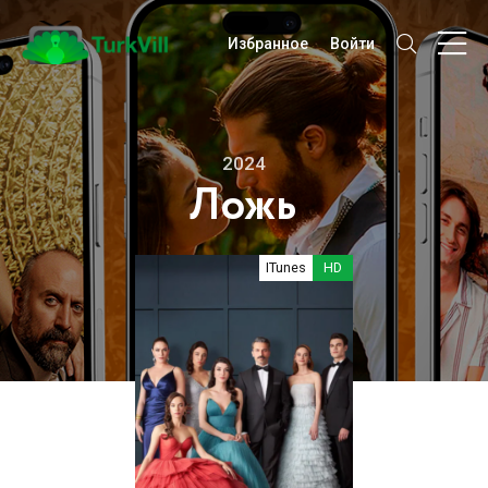
Избранное
Войти
2024
Ложь
ITunes
HD