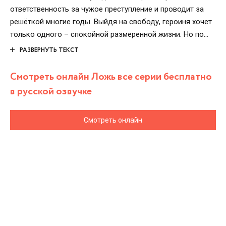
ответственность за чужое преступление и проводит за
решёткой многие годы. Выйдя на свободу, героиня хочет
только одного – спокойной размеренной жизни. Но по
воле рока Мелике оказывается в эпицентре большой лжи,
РАЗВЕРНУТЬ ТЕКСТ
и мечты на тихое будущее временно отложены. Женщина
собирает волю в кулак и достойно проходит испытание
Смотреть онлайн Ложь все серии бесплатно
за испытанием.
в русской озвучке
Смотреть онлайн