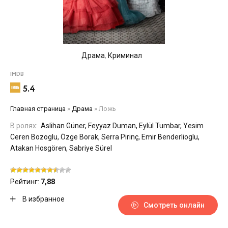
Драма
,
Криминал
IMDB
5.4
Главная страница
»
Драма
»
Ложь
В ролях:
Aslihan Güner, Feyyaz Duman, Eylül Tumbar, Yesim
Ceren Bozoglu, Özge Borak, Serra Pirinç, Emir Benderlioglu,
Atakan Hosgören, Sabriye Sürel
Рейтинг:
7,88
В избранное
Смотреть онлайн