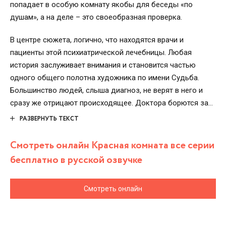
попадает в особую комнату якобы для беседы «по
душам», а на деле – это своеобразная проверка.
В центре сюжета, логично, что находятся врачи и
пациенты этой психиатрической лечебницы. Любая
история заслуживает внимания и становится частью
одного общего полотна художника по имени Судьба.
Большинство людей, слыша диагноз, не верят в него и
сразу же отрицают происходящее. Доктора борются за
то, чтобы найти контакт с пациентами для того и выбрать
РАЗВЕРНУТЬ ТЕКСТ
нужные способы терапии. Бывают, правда, ситуации,
когда контакты между доктором и пациентом
Смотреть онлайн Красная комната все серии
перерастает в дружеские, а порой и романтические
бесплатно в русской озвучке
отношения.
Смотреть онлайн