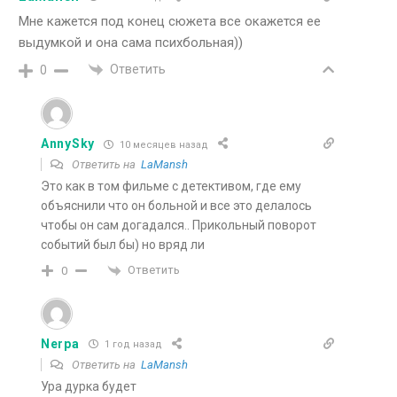
Мне кажется под конец сюжета все окажется ее
выдумкой и она сама психбольная))
Ответить
0
AnnySky
10 месяцев назад
Ответить на
LaMansh
Это как в том фильме с детективом, где ему
объяснили что он больной и все это делалось
чтобы он сам догадался.. Прикольный поворот
событий был бы) но вряд ли
Ответить
0
Nerpa
1 год назад
Ответить на
LaMansh
Ура дурка будет