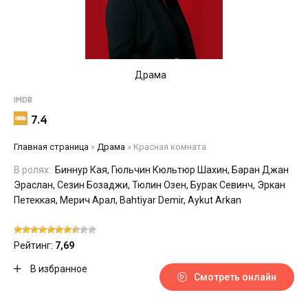
Драма
IMDB
7.4
Главная страница
»
Драма
»
Красная комната
В ролях:
Биннур Кая, Гюльчин Кюльтюр Шахин, Баран Джан
Эраслан, Сезин Бозаджи, Тюлин Озен, Бурак Севинч, Эркан
Петеккая, Мерич Арал, Bahtiyar Demir, Aykut Arkan
Рейтинг:
7,69
В избранное
Смотреть онлайн